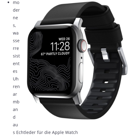
mo
der
ne
s,
wa
sse
rre
sist
ent
es
Uh
ren
ar
mb
an
d
au
s Echtleder für die Apple Watch