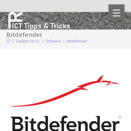
Zum
Inhalt
springen
Bitdefender
|
Gadgets & Co.
|
Software
|
Bitdefender