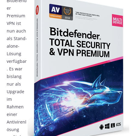
Bitdefend
er
Premium
VPN ist
nun auch
als Stand-
alone-
Lösung
verfügbar
. Es war
bislang
nur als
Upgrade
im
Rahmen
einer
Antivirenl
ösung